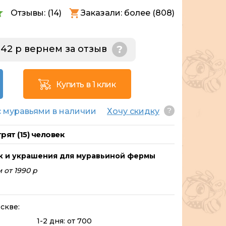
Отзывы: (
14
)
Заказали: более (808)
142 р вернем за отзыв
?
Купить в 1 клик
?
 муравьями в наличии
Хочу скидку
рят (
15
) человек
к и украшения для муравьиной фермы
 от 1990 р
скве:
1-2 дня: от 700